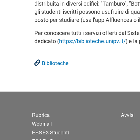
distribuita in diversi edifici: "Tamburo", "Bo
gli studenti iscritti possono usufruire di qua
posto per studiare (usa l'app Affluences o i
Per conoscere tutti i servizi offerti dal Sist
dedicato (
https://biblioteche.unipv.it/
) e la
Biblioteche
Footer 1
Foo
Rubrica
Avvisi
Webmail
ESSE3 Studenti