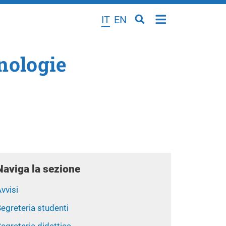
IT
EN
cnologie
Naviga la sezione
vvisi
egreteria studenti