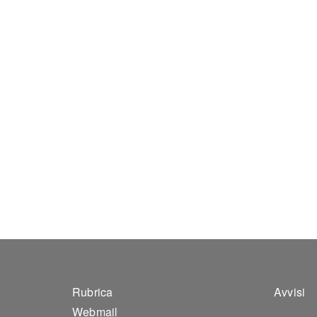
Footer 1
Foo
Rubrica
Avvisi
Webmail