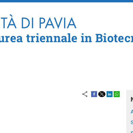
Salta al contenuto principale
urea triennale in Biote
A
S