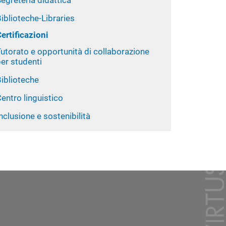
egreteria didattica
iblioteche-Libraries
ertificazioni
utorato e opportunità di collaborazione
er studenti
iblioteche
entro linguistico
nclusione e sostenibilità