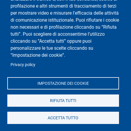
le problematiche di base e gli aspetti applicativi delle
profilazione e altri strumenti di tracciamento di terzi
biotecnologie molecolari e cellulari. È in grado di
per mostrare video e misurare l'efficacia delle attività
individuare, acquisire ed interpretare dati utili alla
di comunicazione istituzionale. Puoi rifiutare i cookie
definizione dei problemi e alla realizzazione di progetti di
non necessari e di profilazione cliccando su “Rifiuta
ricerca sia di base che mirati ad una operatività
tutti”. Puoi scegliere di acconsentirne l’utilizzo
produttiva.
cliccando su “Accetta tutti” oppure puoi
Il Biotecnologo sa comunicare informazioni, dati e
personalizzare le tue scelte cliccando su
soluzioni a un pubblico sia di esperti sia senza una
“Impostazione dei cookie”.
preparazione specifica; inoltre conosce una lingua
Privacy policy
straniera (l'inglese) quindi può relazionarsi e competere
in attività di gruppo anche a livello internazionale.
Il laureato in Biotecnologie:
IMPOSTAZIONE DEI COOKIE
- conosce e sa applicare metodologie sperimentali e
strumentazioni specifiche per l'analisi e la manipolazione
RIFIUTA TUTTI
di biomolecole, geni, proteine e cellule;
- possiede conoscenze teoriche di base nel campo della
ACCETTA TUTTO
genomica, trascrittomica e proteomica e delle
metodologie e strumentazioni che si utilizzano in tali