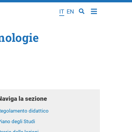
IT
EN
cnologie
Naviga la sezione
Regolamento didattico
iano degli Studi