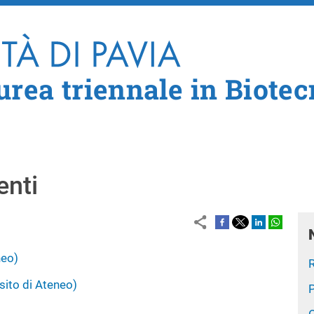
Salta al contenuto principale
urea triennale in Biote
enti
neo)
sito di Ateneo)
P