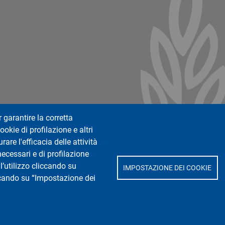
ter 2
r garantire la corretta
ookie di profilazione e altri
are l'efficacia delle attività
necessari e di profilazione
l’utilizzo cliccando su
IMPOSTAZIONE DEI COOKIE
iccando su “Impostazione dei
 Spallanzani"