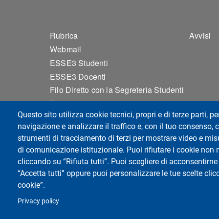
Footer 1
Foo
Rubrica
Avvisi
Webmail
ESSE3 Studenti
ESSE3 Docenti
Filo Diretto con la Segreteria Studenti
Privacy
Questo sito utilizza cookie tecnici, propri e di terze parti, pe
Accessibilità
navigazione e analizzare il traffico e, con il tuo consenso, c
Sitemap
strumenti di tracciamento di terzi per mostrare video e misur
Cookie settings
di comunicazione istituzionale. Puoi rifiutare i cookie non 
cliccando su “Rifiuta tutti”. Puoi scegliere di acconsentirne 
“Accetta tutti” oppure puoi personalizzare le tue scelte cl
Università di Pavia
cookie”.
Dipartimento di Biologia e Biotecnologie "L.
Via Adolfo Ferrata, 9, 27100 Pavia PV
Privacy policy