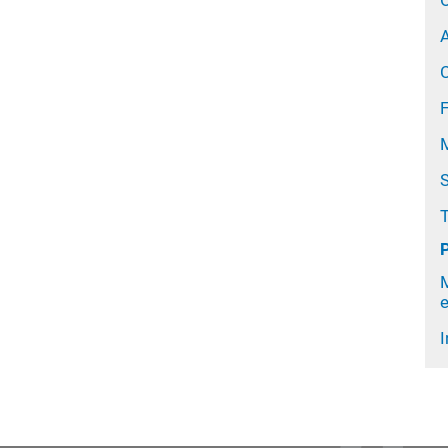
O
A
S
e
I