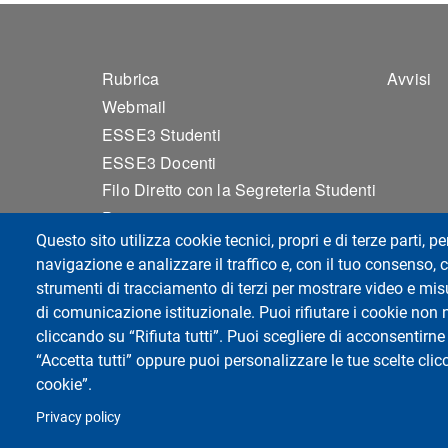
Footer 1
Foo
Rubrica
Avvisi
Webmail
ESSE3 Studenti
ESSE3 Docenti
Filo Diretto con la Segreteria Studenti
Privacy
Questo sito utilizza cookie tecnici, propri e di terze parti, pe
Accessibilità
navigazione e analizzare il traffico e, con il tuo consenso, c
Sitemap
strumenti di tracciamento di terzi per mostrare video e misur
Cookie settings
di comunicazione istituzionale. Puoi rifiutare i cookie non 
cliccando su “Rifiuta tutti”. Puoi scegliere di acconsentirne 
“Accetta tutti” oppure puoi personalizzare le tue scelte cl
Università di Pavia
cookie”.
Dipartimento di Biologia e Biotecnologie "L.
Via Adolfo Ferrata, 9, 27100 Pavia PV
Privacy policy