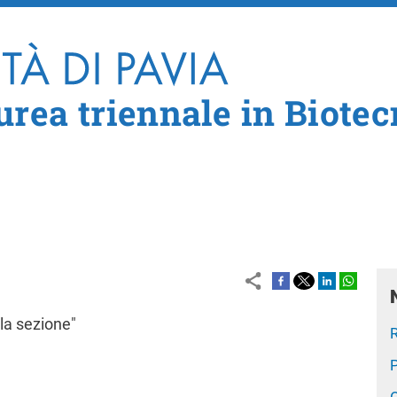
Salta al contenuto principale
urea triennale in Biote
la sezione"
P