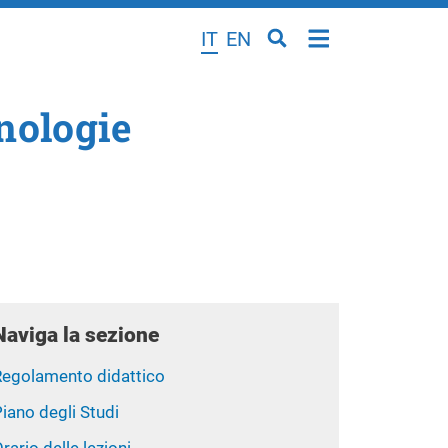
IT
EN
cnologie
Naviga la sezione
Regolamento didattico
iano degli Studi