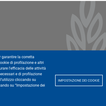
ter 2
r garantire la corretta
ookie di profilazione e altri
are l'efficacia delle attività
necessari e di profilazione
l’utilizzo cliccando su
IMPOSTAZIONE DEI COOKIE
iccando su “Impostazione dei
 Spallanzani"